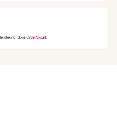
dersteund- door
OrderSys.nl
.