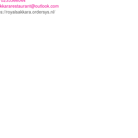
:
0235366044
kkararestaurant@outlook.com
s://royalsakkara.ordersys.nl/